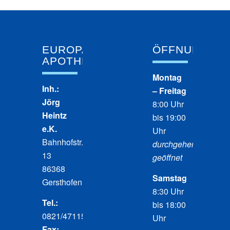
EUROPA
ÖFFNUNGSZE
APOTHEKE
Montag
Inh.:
– Freitag
Jörg
8:00 Uhr
Heintz
bis 19:00
e.K.
Uhr
Bahnhofstr.
durchgehend
13
geöffnet
86368
Samstag
Gersthofen
8:30 Uhr
Tel.:
bis 18:00
0821/471150
Uhr
Fax: