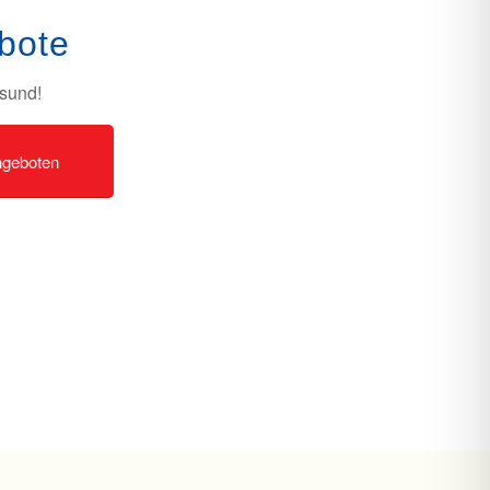
bote
esund!
ngeboten